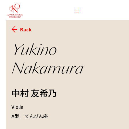
Back
Yukino
Nakamura
中村 友希乃
Violin
A型
てんびん座